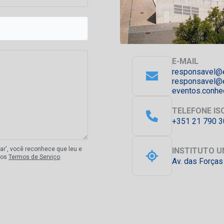
E-MAIL
responsavel@
responsavel@
eventos.conhe
TELEFONE IS
+351 21 790 
iar', você reconhece que leu e
INSTITUTO U
sos
Termos de Serviço
.
Av. das Forças