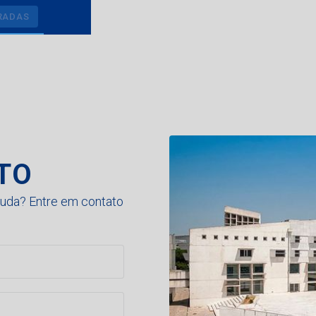
R
A
D
A
S
R
A
D
A
S
TO
juda? Entre em contato