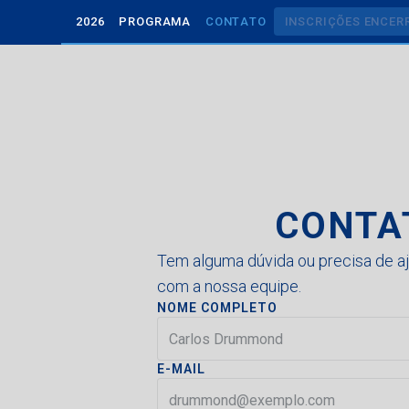
2
0
2
6
P
R
O
G
R
A
M
A
C
O
N
T
A
T
O
I
N
S
C
R
I
Ç
Õ
E
S
E
N
C
E
R
2
0
2
6
P
R
O
G
R
A
M
A
C
O
N
T
A
T
O
I
N
S
C
R
I
Ç
Õ
E
S
E
N
C
E
R
CONTA
Tem alguma dúvida ou precisa de a
com a nossa equipe.
NOME COMPLETO
E-MAIL