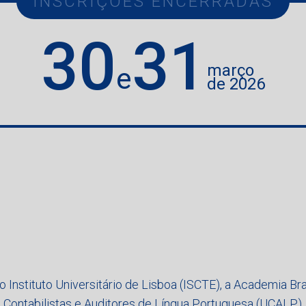
INSCRIÇÕES ENCERRADAS
30
31
março
e
de 2026
o Instituto Universitário de Lisboa (ISCTE), a Academia Br
Contabilistas e Auditores de Língua Portuguesa (UCALP)