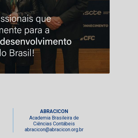
ABRACICON
Academia Brasileira de
Ciências Contábeis
abracicon@abracicon.org.br