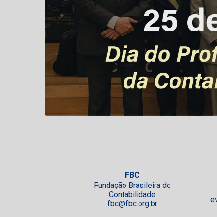
FBC
Fundação Brasileira de
Contabilidade
e
fbc@fbc.org.br