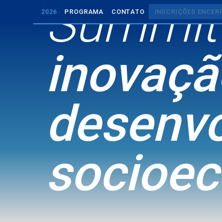
Summit
2
0
2
6
P
R
O
G
R
A
M
A
C
O
N
T
A
T
O
I
N
S
C
R
I
Ç
Õ
E
S
E
N
C
E
R
2
0
2
6
P
R
O
G
R
A
M
A
C
O
N
T
A
T
O
I
N
S
C
R
I
Ç
Õ
E
S
E
N
C
E
R
inovaçã
desenv
socioe