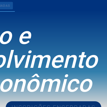
R
A
D
A
S
R
A
D
A
S
o e
olvimento
conômico